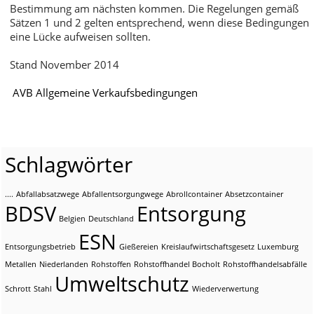
Bestimmung am nächsten kommen. Die Regelungen gemäß
Sätzen 1 und 2 gelten entsprechend, wenn diese Bedingungen
eine Lücke aufweisen sollten.
Stand November 2014
AVB Allgemeine Verkaufsbedingungen
Schlagwörter
....
Abfallabsatzwege
Abfallentsorgungwege
Abrollcontainer
Absetzcontainer
BDSV
Entsorgung
Belgien
Deutschland
ESN
Entsorgungsbetrieb
Gießereien
Kreislaufwirtschaftsgesetz
Luxemburg
Metallen
Niederlanden
Rohstoffen
Rohstoffhandel Bocholt
Rohstoffhandelsabfälle
Umweltschutz
Schrott
Stahl
Wiederverwertung