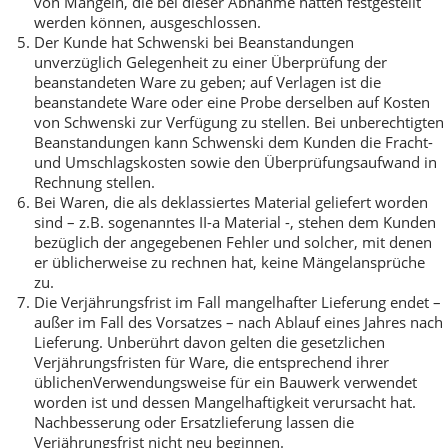
von Mängeln, die bei dieser Abnahme hätten festgestellt
werden können, ausgeschlossen.
Der Kunde hat Schwenski bei Beanstandungen
unverzüglich Gelegenheit zu einer Überprüfung der
beanstandeten Ware zu geben; auf Verlagen ist die
beanstandete Ware oder eine Probe derselben auf Kosten
von Schwenski zur Verfügung zu stellen. Bei unberechtigten
Beanstandungen kann Schwenski dem Kunden die Fracht-
und Umschlagskosten sowie den Überprüfungsaufwand in
Rechnung stellen.
Bei Waren, die als deklassiertes Material geliefert worden
sind – z.B. sogenanntes II-a Material -, stehen dem Kunden
bezüglich der angegebenen Fehler und solcher, mit denen
er üblicherweise zu rechnen hat, keine Mängelansprüche
zu.
Die Verjährungsfrist im Fall mangelhafter Lieferung endet –
außer im Fall des Vorsatzes – nach Ablauf eines Jahres nach
Lieferung. Unberührt davon gelten die gesetzlichen
Verjährungsfristen für Ware, die entsprechend ihrer
üblichenVerwendungsweise für ein Bauwerk verwendet
worden ist und dessen Mangelhaftigkeit verursacht hat.
Nachbesserung oder Ersatzlieferung lassen die
Verjährungsfrist nicht neu beginnen.